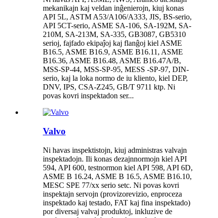
mekanikajn kaj veldan inĝenierojn, kiuj konas
API 5L, ASTM A53/A106/A333, JIS, BS-serio,
API 5CT-serio, ASME SA-106, SA-192M, SA-
210M, SA-213M, SA-335, GB3087, GB5310
serioj, fajfado ekipaĵoj kaj flanĝoj kiel ASME
B16.5, ASME B16.9, ASME B16.11, ASME
B16.36, ASME B16.48, ASME B16.47A/B,
MSS-SP-44, MSS-SP-95, MESS -SP-97, DIN-
serio, kaj la loka normo de iu kliento, kiel DEP,
DNV, IPS, CSA-Z245, GB/T 9711 ktp. Ni
povas kovri inspektadon ser...
Valvo
Ni havas inspektistojn, kiuj administras valvajn
inspektadojn. Ili konas dezajnnormojn kiel API
594, API 600, testnormon kiel API 598, API 6D,
ASME B 16.24, ASME B 16.5, ASME B16.10,
MESC SPE 77/xx serio setc. Ni povas kovri
inspektajn servojn (provizorevizio, enproceza
inspektado kaj testado, FAT kaj fina inspektado)
por diversaj valvaj produktoj, inkluzive de