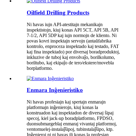
Oilfield Drilling Products
Ni havas iujn API-atestitajn mekanikajn
inspektistojn, kiuj konas API 5CT, API 5B, API
7-1/2, API 5DP kaj iujn normojn de kliento. Ni
povas kovri inspektajn servojn (antaŭfabrika
kontrolo, enproceza inspektado kaj testado, FAT
kaj fina inspektado) por diversaj boradproduktoj,
inkluzive de tuboj kaj envolvaĵo, borilkolumo,
boriltubo, kaj ekipaĵo de tero/ekstere/movebla
borplatformo.
Enmara Inĝenieristiko
Ni havas profesiajn kaj spertajn enmarajn
platformajn inĝenierojn, kiuj konas la
konstruadon kaj inspektadon de diversaj ŝipaj
specoj, kiel jack-up boradplatformo, FPDSO,
duonsubmargeblaj enmaraj vivantaj platformoj,
ventomuelej-instalaĵŝipoj, tubinstalaĵŝipo, ktp.
Inĝenieroj ni ni havas ili konas la profesian