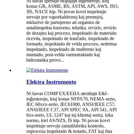
Ni havas spertajn ekipaĵajn inĝenierojn, kiuj
konas GB, ASME, BS, ASTM, API, AWS, ISO,
JIS, NACE ktp. Ni povas kovri inspektajn
servojn por vaporkaldronoj kaj premujoj,
inkluzive de partopreno aŭ organizo de
antaŭinspekta kunveno, teknika. revizio, revizio
de dezajno kaj procezo, inspektado de materialo
ricevita, inspektado de tranĉado, inspektado de
formado, inspektado de velda procezo, nedetrua
inspektado, inspektado de malfermo kaj
muntado, post-velda varmotraktado kaj
hidrostatika provo...
Elektra Instrumento
Ni havas COMP EX/EEHA atestitajn E&I-
inĝenierojn, kiuj konas NFPA70, NEMA-serio,
IEC 60xxx-serio, IEC61000, ANSI/IEEE C57,
ANSI/IEEE C37, API SPEC 9A, API 541, API
6xx-serio, UL 1247 kaj iuj klientaj serioj. loka
normo, kiel AS/NZS, IS ktp. Ni povas kovri
inspektajn servojn (antaŭfabrika kontrolo,
enproceza inspektado & testado, FAT kaj fina