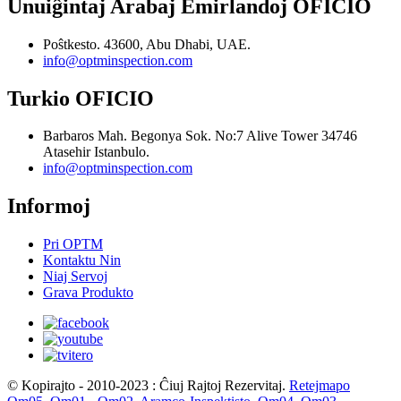
Unuiĝintaj Arabaj Emirlandoj OFICIO
Poŝtkesto. 43600, Abu Dhabi, UAE.
info@optminspection.com
Turkio OFICIO
Barbaros Mah. Begonya Sok. No:7 Alive Tower 34746
Atasehir Istanbulo.
info@optminspection.com
Informoj
Pri OPTM
Kontaktu Nin
Niaj Servoj
Grava Produkto
© Kopirajto - 2010-2023 : Ĉiuj Rajtoj Rezervitaj.
Retejmapo