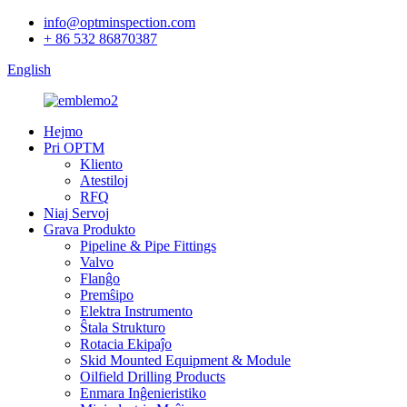
info@optminspection.com
+ 86 532 86870387
English
Hejmo
Pri OPTM
Kliento
Atestiloj
RFQ
Niaj Servoj
Grava Produkto
Pipeline & Pipe Fittings
Valvo
Flanĝo
Premŝipo
Elektra Instrumento
Ŝtala Strukturo
Rotacia Ekipaĵo
Skid Mounted Equipment & Module
Oilfield Drilling Products
Enmara Inĝenieristiko