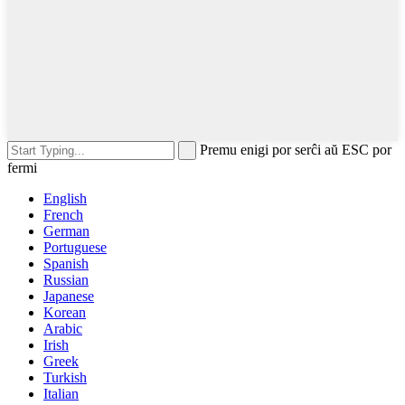
Premu enigi por serĉi aŭ ESC por
fermi
English
French
German
Portuguese
Spanish
Russian
Japanese
Korean
Arabic
Irish
Greek
Turkish
Italian