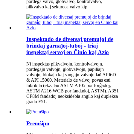
pordega valvo, globvalvo, kontrolvalvo,
pilkvalvo kaj sekureca valvo ktp.
Inspektado de diversaj premujoj de
brindaj garnaĵoj-tuboj - triaj
inspektaj servoj en Ĉinio kaj Azio
Ni inspektas pilkvalvojn, kontrolvalvojn,
pordegajn valvojn, globvalvojn, papiliajn
valvojn, blokajn kaj sangajn valvojn laŭ API6D
& API 15000. Materialo de valvoj povas esti
fabrikita (ekz. laŭ ASTM A105 por forĝadoj,
ASTM A216 WCB por fandadoj, ASTM). A351
CF8M fandadoj neoksidebla angilo kaj dupleksa
grado F51.
Premŝipo