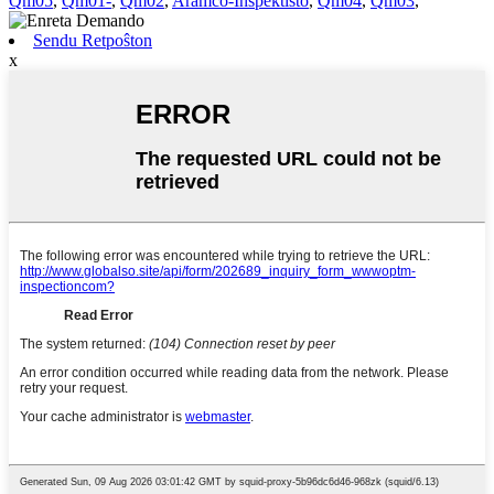
Qm05
,
Qm01-
,
Qm02
,
Aramco-Inspektisto
,
Qm04
,
Qm03
,
Sendu Retpoŝton
x