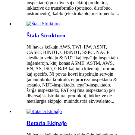
inspektado) por diversaj elektraj produktoj,
inkluzive de transformilo (potenco, distribuo,
instrumento), kablo (elektrokablo, instrumento ...
Ŝtala Strukturo
Ni havas kelkajn AWS, TWI, IIW, ASNT,
CASEI, BINDT, CHSNDT, SSPC, NACE
atestitajn veldajn & NDT kaj tegaĵajn inspektajn
inĝenierojn, kiuj konas ASME, ASTM, AWS,
EN, AS, ISO, GB/JB kaj iujn klientojn. normo
kaj specifo. Ni povas kovri inspektajn servojn
(antaŭfabrika kontrolo, enproceza inspektado &
testado, NDT-inspektado, tegaĵo-inspektado,
ŝarĝa inspektado, FAT kaj fina inspektado) por
diversaj ŝtalstrukturaj produktoj, inkluzive de
metalurgia ekipaĵo, minindustria ekvivalento...
Rotacia Ekipaĵo
Ni havas kelkajn rotaciajn ekipaĵajn inĝenierojn,