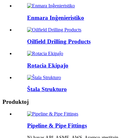
Enmara Inĝenieristiko
Oilfield Drilling Products
Rotacia Ekipaĵo
Ŝtala Strukturo
Produktoj
Pipeline & Pipe Fittings
Ni havas API, ASME, AWS, Aramco atestitajn