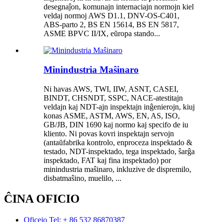
desegnaĵon, komunajn internaciajn normojn kiel
veldaj normoj AWS D1.1, DNV-OS-C401,
ABS-parto 2, BS EN 15614, BS EN 5817,
ASME BPVC II/IX, eŭropa stando...
Minindustria Maŝinaro
Ni havas AWS, TWI, IIW, ASNT, CASEI,
BINDT, CHSNDT, SSPC, NACE-atestitajn
veldajn kaj NDT-ajn inspektajn inĝenierojn, kiuj
konas ASME, ASTM, AWS, EN, AS, ISO,
GB/JB, DIN 1690 kaj normo kaj specifo de iu
kliento. Ni povas kovri inspektajn servojn
(antaŭfabrika kontrolo, enproceza inspektado &
testado, NDT-inspektado, tega inspektado, ŝarĝa
inspektado, FAT kaj fina inspektado) por
minindustria maŝinaro, inkluzive de dispremilo,
disbatmaŝino, muelilo, ...
ĈINA OFICIO
Oficejo Tel: + 86 532 86870387