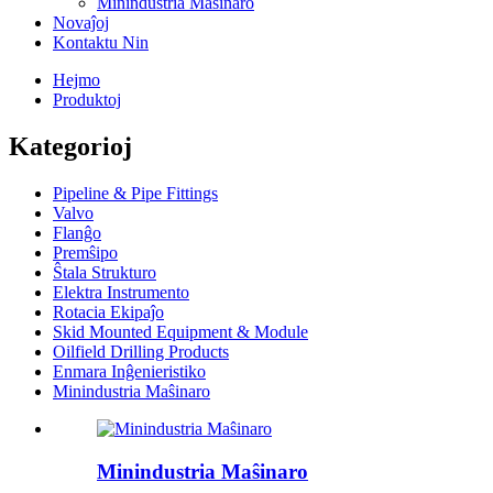
Minindustria Maŝinaro
Novaĵoj
Kontaktu Nin
Hejmo
Produktoj
Kategorioj
Pipeline & Pipe Fittings
Valvo
Flanĝo
Premŝipo
Ŝtala Strukturo
Elektra Instrumento
Rotacia Ekipaĵo
Skid Mounted Equipment & Module
Oilfield Drilling Products
Enmara Inĝenieristiko
Minindustria Maŝinaro
Minindustria Maŝinaro