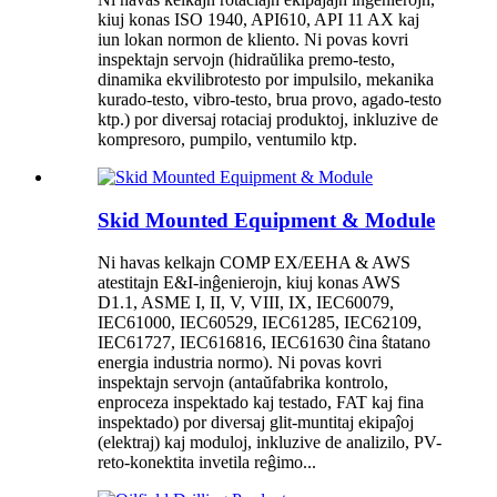
kiuj konas ISO 1940, API610, API 11 AX kaj
iun lokan normon de kliento. Ni povas kovri
inspektajn servojn (hidraŭlika premo-testo,
dinamika ekvilibrotesto por impulsilo, mekanika
kurado-testo, vibro-testo, brua provo, agado-testo
ktp.) por diversaj rotaciaj produktoj, inkluzive de
kompresoro, pumpilo, ventumilo ktp.
Skid Mounted Equipment & Module
Ni havas kelkajn COMP EX/EEHA & AWS
atestitajn E&I-inĝenierojn, kiuj konas AWS
D1.1, ASME I, II, V, VIII, IX, IEC60079,
IEC61000, IEC60529, IEC61285, IEC62109,
IEC61727, IEC616816, IEC61630 ĉina ŝtatano
energia industria normo). Ni povas kovri
inspektajn servojn (antaŭfabrika kontrolo,
enproceza inspektado kaj testado, FAT kaj fina
inspektado) por diversaj glit-muntitaj ekipaĵoj
(elektraj) kaj moduloj, inkluzive de analizilo, PV-
reto-konektita invetila reĝimo...