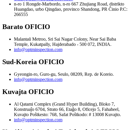
n-ro 1 Rongde-Marbordo, n-ro 667 Zhujiang Road, distrikto
Huangdao, urbo Qingdao, provinco Shandong, PR Ĉinio Р.С:
266555
Barato OFICIO
Malantaŭ Metroo, Sri Sai Nagar Colony, Near Sai Baba
Temple, Kukatpally, Hajderabado - 500 072, INDIA.
info@optminspection.com
Sud-Koreia OFICIO
Gyeongin-ro, Guro-gu, Seulo, 08209, Rep. de Koreio.
info@optminspection.com
Kuvajta OFICIO
Al Qatami Complex (Grand Hyper Building), Bloko 7,
Konstruaĵo 6704, Strato 66, Etaĝo 8, Oficejo 5, Fahaheel,
Kuvajto Poŝtkesto: 768, Safat Poŝtkodo: # 13008 Kuvajto.
info@optminspection.com